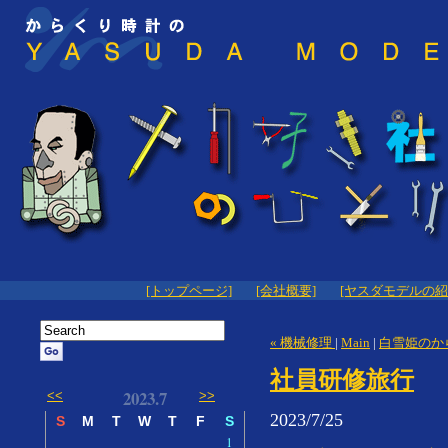
[トップページ]
[会社概要]
[ヤスダモデルの紹
« 機械修理
|
Main
|
白雪姫のか
社員研修旅行
2023.7
<<
>>
2023/7/25
S
M
T
W
T
F
S
1