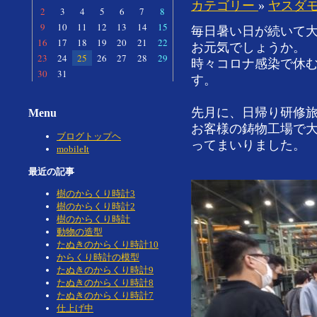
カテゴリー
»
ヤスダ
2
3
4
5
6
7
8
9
10
11
12
13
14
15
毎日暑い日が続いて
16
17
18
19
20
21
22
お元気でしょうか。
23
24
25
26
27
28
29
時々コロナ感染で休
30
31
す。
先月に、日帰り研修
Menu
お客様の鋳物工場で
ブログトップヘ
ってまいりました。
mobileIt
最近の記事
樹のからくり時計3
樹のからくり時計2
樹のからくり時計
動物の造型
たぬきのからくり時計10
からくり時計の模型
たぬきのからくり時計9
たぬきのからくり時計8
たぬきのからくり時計7
仕上げ中