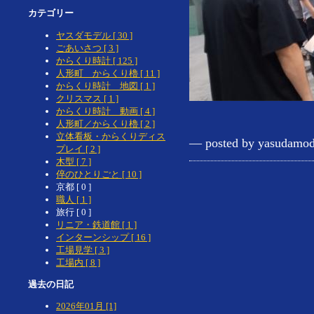
カテゴリー
ヤスダモデル [ 30 ]
ごあいさつ [ 3 ]
からくり時計 [ 125 ]
人形町 からくり櫓 [ 11 ]
からくり時計 地図 [ 1 ]
クリスマス [ 1 ]
からくり時計 動画 [ 4 ]
人形町／からくり櫓 [ 2 ]
立体看板・からくりディス
— posted by yasudamod
プレイ [ 2 ]
木型 [ 7 ]
倅のひとりごと [ 10 ]
京都 [ 0 ]
職人 [ 1 ]
旅行 [ 0 ]
リニア・鉄道館 [ 1 ]
インターンシップ [ 16 ]
工場見学 [ 3 ]
工場内 [ 8 ]
過去の日記
2026年01月 [1]