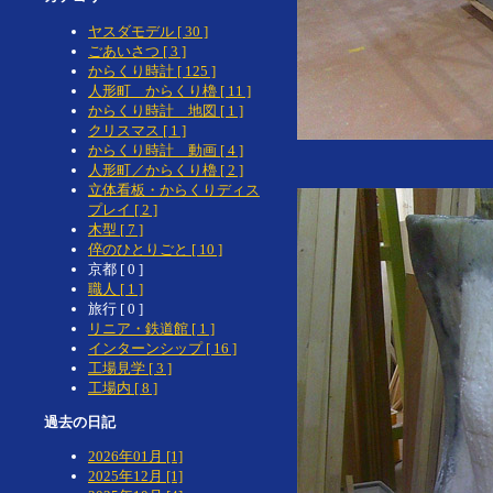
ヤスダモデル [ 30 ]
ごあいさつ [ 3 ]
からくり時計 [ 125 ]
人形町 からくり櫓 [ 11 ]
からくり時計 地図 [ 1 ]
クリスマス [ 1 ]
からくり時計 動画 [ 4 ]
人形町／からくり櫓 [ 2 ]
立体看板・からくりディス
プレイ [ 2 ]
木型 [ 7 ]
倅のひとりごと [ 10 ]
京都 [ 0 ]
職人 [ 1 ]
旅行 [ 0 ]
リニア・鉄道館 [ 1 ]
インターンシップ [ 16 ]
工場見学 [ 3 ]
工場内 [ 8 ]
過去の日記
2026年01月 [1]
2025年12月 [1]