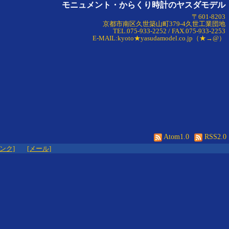
モニュメント・からくり時計のヤスダモデル
〒601-8203
京都市南区久世築山町379-4久世工業団地
TEL.075-933-2252 / FAX.075-933-2253
E-MAIL:kyoto★yasudamodel.co.jp（★→@）
Atom1.0
RSS2.0
リンク]
[メール]