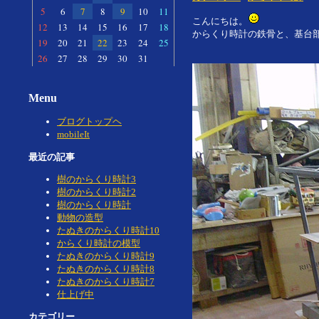
5
6
7
8
9
10
11
こんにちは。
12
13
14
15
16
17
18
からくり時計の鉄骨と、基台
19
20
21
22
23
24
25
26
27
28
29
30
31
Menu
ブログトップヘ
mobileIt
最近の記事
樹のからくり時計3
樹のからくり時計2
樹のからくり時計
動物の造型
たぬきのからくり時計10
からくり時計の模型
たぬきのからくり時計9
たぬきのからくり時計8
たぬきのからくり時計7
仕上げ中
カテゴリー