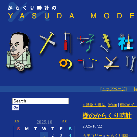
[トップページ]
[
« 動物の造型
|
Main
|
樹のからく
樹のからくり時計
2025.10
<<
>>
2025/10/22
S
M
T
W
T
F
S
1
2
3
4
カテゴリー
»
からくり時計