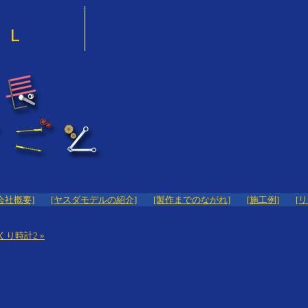
会社概要]
[ヤスダモデルの紹介]
[製作までのながれ]
[施工例]
[
り時計2 »