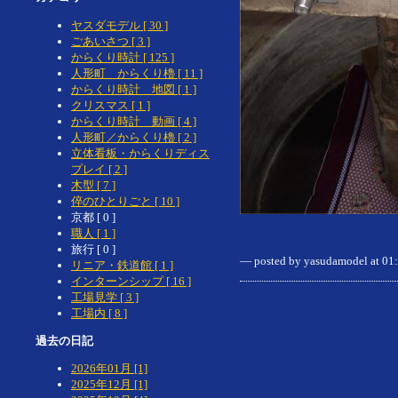
ヤスダモデル [ 30 ]
ごあいさつ [ 3 ]
からくり時計 [ 125 ]
人形町 からくり櫓 [ 11 ]
からくり時計 地図 [ 1 ]
クリスマス [ 1 ]
からくり時計 動画 [ 4 ]
人形町／からくり櫓 [ 2 ]
立体看板・からくりディス
プレイ [ 2 ]
木型 [ 7 ]
倅のひとりごと [ 10 ]
京都 [ 0 ]
職人 [ 1 ]
旅行 [ 0 ]
— posted by yasudamodel at 0
リニア・鉄道館 [ 1 ]
インターンシップ [ 16 ]
工場見学 [ 3 ]
工場内 [ 8 ]
過去の日記
2026年01月 [1]
2025年12月 [1]