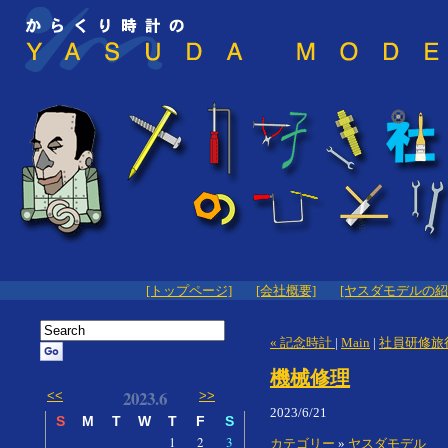
[トップページ]
[会社概要]
[ヤスダモデルの紹
« 記念時計
|
Main
|
社員研修旅行
機械修理
2023.6
<<
>>
2023/6/21
S
M
T
W
T
F
S
1
2
3
カテゴリー
»
ヤスダモデル