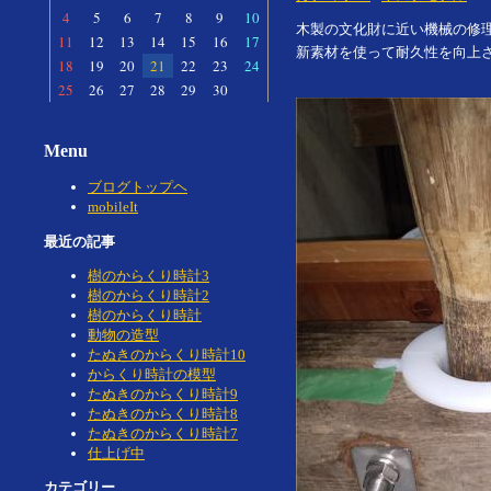
4
5
6
7
8
9
10
木製の文化財に近い機械の修
11
12
13
14
15
16
17
新素材を使って耐久性を向上
18
19
20
21
22
23
24
25
26
27
28
29
30
Menu
ブログトップヘ
mobileIt
最近の記事
樹のからくり時計3
樹のからくり時計2
樹のからくり時計
動物の造型
たぬきのからくり時計10
からくり時計の模型
たぬきのからくり時計9
たぬきのからくり時計8
たぬきのからくり時計7
仕上げ中
カテゴリー