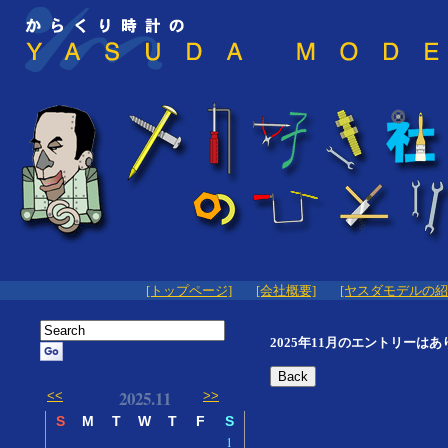
[トップページ]
[会社概要]
[ヤスダモデルの紹
2025年11月のエントリーは
Back
2025.11
<<
>>
S
M
T
W
T
F
S
1