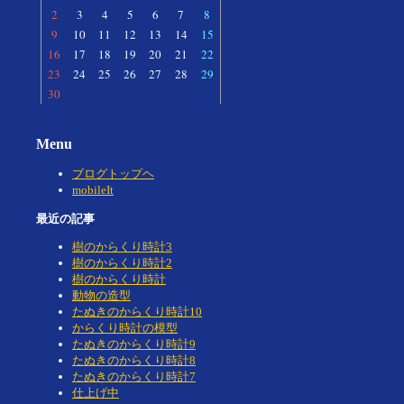
2
3
4
5
6
7
8
9
10
11
12
13
14
15
16
17
18
19
20
21
22
23
24
25
26
27
28
29
30
Menu
ブログトップヘ
mobileIt
最近の記事
樹のからくり時計3
樹のからくり時計2
樹のからくり時計
動物の造型
たぬきのからくり時計10
からくり時計の模型
たぬきのからくり時計9
たぬきのからくり時計8
たぬきのからくり時計7
仕上げ中