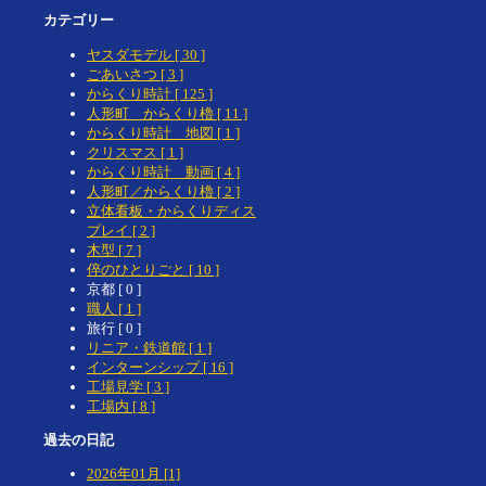
カテゴリー
ヤスダモデル [ 30 ]
ごあいさつ [ 3 ]
からくり時計 [ 125 ]
人形町 からくり櫓 [ 11 ]
からくり時計 地図 [ 1 ]
クリスマス [ 1 ]
からくり時計 動画 [ 4 ]
人形町／からくり櫓 [ 2 ]
立体看板・からくりディス
プレイ [ 2 ]
木型 [ 7 ]
倅のひとりごと [ 10 ]
京都 [ 0 ]
職人 [ 1 ]
旅行 [ 0 ]
リニア・鉄道館 [ 1 ]
インターンシップ [ 16 ]
工場見学 [ 3 ]
工場内 [ 8 ]
過去の日記
2026年01月 [1]