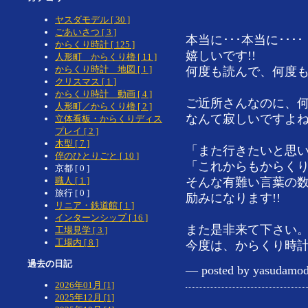
ヤスダモデル [ 30 ]
ごあいさつ [ 3 ]
本当に･･･本当に････
からくり時計 [ 125 ]
嬉しいです!!
人形町 からくり櫓 [ 11 ]
からくり時計 地図 [ 1 ]
何度も読んで、何度
クリスマス [ 1 ]
からくり時計 動画 [ 4 ]
ご近所さんなのに、
人形町／からくり櫓 [ 2 ]
なんて寂しいですよ
立体看板・からくりディス
プレイ [ 2 ]
木型 [ 7 ]
「また行きたいと思
倅のひとりごと [ 10 ]
「これからもからく
京都 [ 0 ]
職人 [ 1 ]
そんな有難い言葉の数々
旅行 [ 0 ]
励みになります!!
リニア・鉄道館 [ 1 ]
インターンシップ [ 16 ]
また是非来て下さい
工場見学 [ 3 ]
工場内 [ 8 ]
今度は、からくり時計
過去の日記
— posted by yasudamod
2026年01月 [1]
2025年12月 [1]