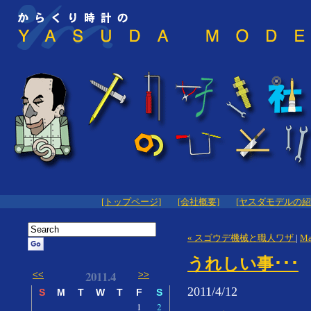
[トップページ]
[会社概要]
[ヤスダモデルの紹
« スゴウデ機械と職人ワザ
|
Ma
うれしい事･･･
2011.4
<<
>>
2011/4/12
S
M
T
W
T
F
S
1
2