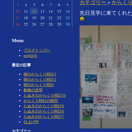
カテゴリー
»
からく
3
4
5
6
7
8
9
10
11
12
13
14
15
16
先日見学に来てくれ
17
18
19
20
21
22
23
24
25
26
27
28
29
30
Menu
ブログトップヘ
mobileIt
最近の記事
樹のからくり時計3
樹のからくり時計2
樹のからくり時計
動物の造型
たぬきのからくり時計10
からくり時計の模型
たぬきのからくり時計9
たぬきのからくり時計8
たぬきのからくり時計7
仕上げ中
カテゴリー