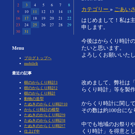
2
3
4
5
6
7
8
カテゴリー
»
ごあい
9
10
11
12
13
14
15
16
17
18
19
20
21
22
はじめまして！私は
23
24
25
26
27
28
29
申します。
30
31
今後はからくり時計
たいと思います。
Menu
よろしくお願いいた
ブログトップヘ
mobileIt
最近の記事
改めまして、弊社は
樹のからくり時計3
樹のからくり時計2
らくり時計」等を製
樹のからくり時計
動物の造型
からくり時計に関し
たぬきのからくり時計10
からくり時計の模型
その数は約100台に
たぬきのからくり時計9
たぬきのからくり時計8
中でも地域のお祭り
たぬきのからくり時計7
くり時計」を得意と
仕上げ中