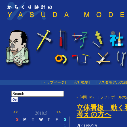
[トップページ]
[会社概要]
[ヤスダモデルの紹
« 仲間
|
Main
|
ソフトボール大会
立体看板 動く
2010.5
<<
>>
考えの方へ
S
M
T
W
T
F
S
2010/5/25
1