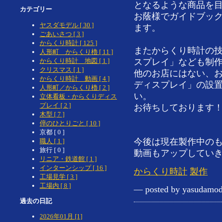
となるような商品を
カテゴリー
お蔭様でガイドブッ
ヤスダモデル [ 30 ]
ます。
ごあいさつ [ 3 ]
からくり時計 [ 125 ]
またからくり時計の
人形町 からくり櫓 [ 11 ]
からくり時計 地図 [ 1 ]
スプレイ」なども制
クリスマス [ 1 ]
他のお店にはない、
からくり時計 動画 [ 4 ]
ディスプレイ」の設
人形町／からくり櫓 [ 2 ]
い。
立体看板・からくりディス
プレイ [ 2 ]
お待ちしております
木型 [ 7 ]
倅のひとりごと [ 10 ]
京都 [ 0 ]
今後は現在製作中の
職人 [ 1 ]
旅行 [ 0 ]
動画もアップしてい
リニア・鉄道館 [ 1 ]
インターンシップ [ 16 ]
からくり時計
製作
工場見学 [ 3 ]
工場内 [ 8 ]
— posted by yasudamod
過去の日記
2026年01月 [1]