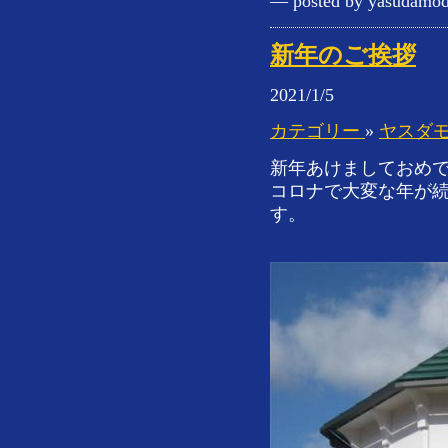
— posted by yasudamod
新年のご挨拶
2021/1/5
カテゴリー
»
ヤスダ
新年あけましておめ
コロナで大変な年が
す。