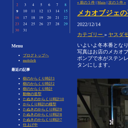
« 前の 5 件
|
Main
|
次の 5 件 »
2
3
4
5
6
7
8
9
10
11
12
13
14
15
メカオブジェの
16
17
18
19
20
21
22
23
24
25
26
27
28
29
2022/12/14
30
31
カテゴリー
»
ヤスダ
いよいよ冬本番とな
Menu
写真はお店のメカオ
ブログトップヘ
ポンプで水がステン
mobileIt
タンにします。
最近の記事
樹のからくり時計3
樹のからくり時計2
樹のからくり時計
動物の造型
たぬきのからくり時計10
からくり時計の模型
たぬきのからくり時計9
たぬきのからくり時計8
たぬきのからくり時計7
仕上げ中