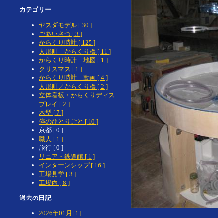
カテゴリー
ヤスダモデル [ 30 ]
ごあいさつ [ 3 ]
からくり時計 [ 125 ]
人形町 からくり櫓 [ 11 ]
からくり時計 地図 [ 1 ]
クリスマス [ 1 ]
からくり時計 動画 [ 4 ]
人形町／からくり櫓 [ 2 ]
立体看板・からくりディス
プレイ [ 2 ]
木型 [ 7 ]
倅のひとりごと [ 10 ]
京都 [ 0 ]
職人 [ 1 ]
旅行 [ 0 ]
リニア・鉄道館 [ 1 ]
インターンシップ [ 16 ]
工場見学 [ 3 ]
工場内 [ 8 ]
過去の日記
2026年01月 [1]