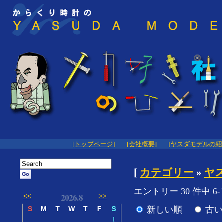
[トップページ]
[会社概要]
[ヤスダモデルの紹
[
カテゴリー
»
ヤ
エントリー 30 件中 6-
2026.8
<<
>>
新しい順
古
S
M
T
W
T
F
S
1