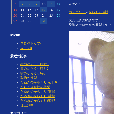
6
7
8
9
10
11
12
2025/7/31
13
14
15
16
17
18
19
カテゴリー
»
からくり時計
20
21
22
23
24
25
26
大だぬきの続きです。
27
28
29
30
31
発泡スチロールの原型を使って
Menu
ブログトップヘ
mobileIt
最近の記事
樹のからくり時計3
樹のからくり時計2
樹のからくり時計
動物の造型
たぬきのからくり時計10
からくり時計の模型
たぬきのからくり時計9
たぬきのからくり時計8
たぬきのからくり時計7
仕上げ中
カテゴリー