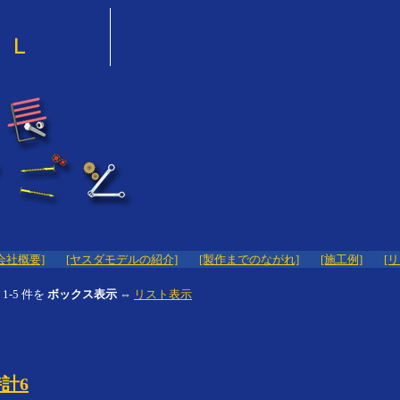
会社概要]
[ヤスダモデルの紹介]
[製作までのながれ]
[施工例]
[
1-5 件を
ボックス表示
⇔
リスト表示
計6