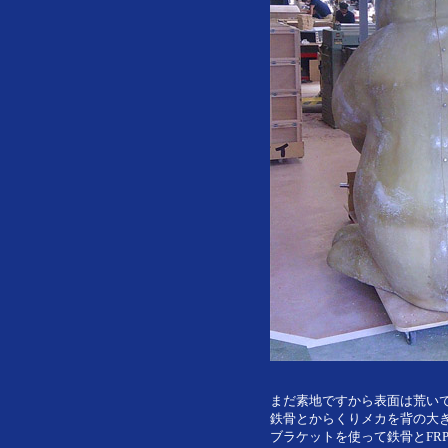
まだ素地ですから表面は荒い
鉄骨とからくりメカを背の大
ブラケットを使って鉄骨とFR