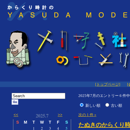
[トップページ]
[
2025年7月のエントリー 6 件中 
新しい順
古い順
2025.7
次の 1 件 »
<<
>>
S
M
T
W
T
F
S
たぬきのからくり時
1
2
3
4
5