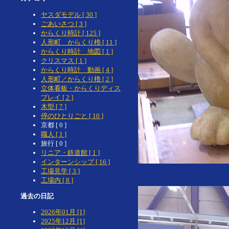
ヤスダモデル [ 30 ]
ごあいさつ [ 3 ]
からくり時計 [ 125 ]
人形町 からくり櫓 [ 11 ]
からくり時計 地図 [ 1 ]
クリスマス [ 1 ]
からくり時計 動画 [ 4 ]
人形町／からくり櫓 [ 2 ]
立体看板・からくりディス
プレイ [ 2 ]
木型 [ 7 ]
倅のひとりごと [ 10 ]
京都 [ 0 ]
職人 [ 1 ]
旅行 [ 0 ]
リニア・鉄道館 [ 1 ]
インターンシップ [ 16 ]
工場見学 [ 3 ]
工場内 [ 8 ]
過去の日記
2026年01月 [1]
2025年12月 [1]