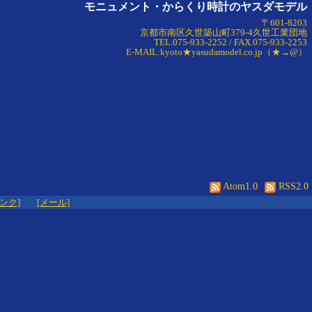
モニュメント・からくり時計のヤスダモデル
〒601-8203
京都市南区久世築山町379-4久世工業団地
TEL.075-933-2252 / FAX.075-933-2253
E-MAIL:kyoto★yasudamodel.co.jp（★→@）
Atom1.0
RSS2.0
リンク]
[メール]