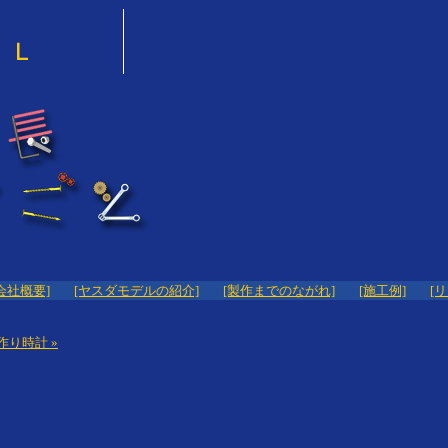
会社概要]
[ヤスダモデルの紹介]
[製作までのながれ]
[施工例]
[
作り時計 »