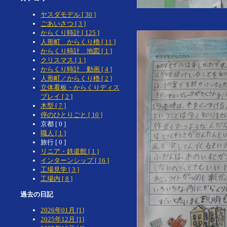
ヤスダモデル [ 30 ]
ごあいさつ [ 3 ]
からくり時計 [ 125 ]
人形町 からくり櫓 [ 11 ]
からくり時計 地図 [ 1 ]
クリスマス [ 1 ]
からくり時計 動画 [ 4 ]
人形町／からくり櫓 [ 2 ]
立体看板・からくりディス
プレイ [ 2 ]
木型 [ 7 ]
倅のひとりごと [ 10 ]
京都 [ 0 ]
職人 [ 1 ]
旅行 [ 0 ]
リニア・鉄道館 [ 1 ]
インターンシップ [ 16 ]
工場見学 [ 3 ]
工場内 [ 8 ]
過去の日記
2026年01月 [1]
2025年12月 [1]