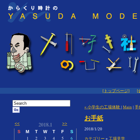
[トップページ]
[
« 小学生の工場体験
|
Main
|
手
お手紙
2018.1
<<
>>
2018/1/20
S
M
T
W
T
F
S
1
2
3
4
5
6
カテゴリー
»
工場見学