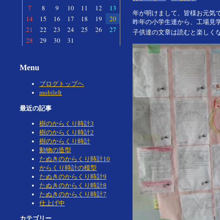
7
8
9
10
11
12
13
年が明けまして、皆様お元気
14
15
16
17
18
19
20
昨年の小学生達から、工場見
21
22
23
24
25
26
27
子供達の文章は読むと楽しく
28
29
30
31
Menu
ブログトップヘ
mobileIt
最近の記事
樹のからくり時計3
樹のからくり時計2
樹のからくり時計
動物の造型
たぬきのからくり時計10
からくり時計の模型
たぬきのからくり時計9
たぬきのからくり時計8
たぬきのからくり時計7
仕上げ中
カテゴリー