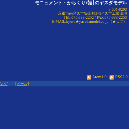
モニュメント・からくり時計のヤスダモデル
〒601-8203
京都市南区久世築山町379-4久世工業団地
TEL.075-933-2252 / FAX.075-933-2253
E-MAIL:kyoto★yasudamodel.co.jp（★→@）
Atom1.0
RSS2.0
リンク]
[メール]