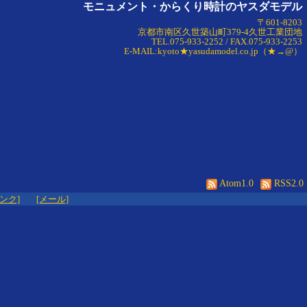
モニュメント・からくり時計のヤスダモデル
〒601-8203
京都市南区久世築山町379-4久世工業団地
TEL.075-933-2252 / FAX.075-933-2253
E-MAIL:kyoto★yasudamodel.co.jp（★→@）
Atom1.0
RSS2.0
リンク]
[メール]