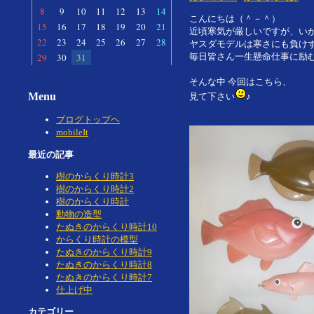
8
9
10
11
12
13
14
こんにちは（＾－＾）
15
16
17
18
19
20
21
近頃寒気が厳しいですが、い
22
23
24
25
26
27
28
ヤスダモデルは寒さにも負け
29
30
31
毎日皆さん一生懸命仕事に励
そんな中 今回はこちら、
Menu
見て下さい
♪
ブログトップヘ
mobileIt
最近の記事
樹のからくり時計3
樹のからくり時計2
樹のからくり時計
動物の造型
たぬきのからくり時計10
からくり時計の模型
たぬきのからくり時計9
たぬきのからくり時計8
たぬきのからくり時計7
仕上げ中
カテゴリー