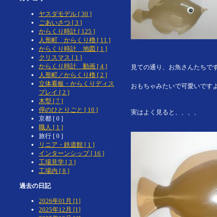
ヤスダモデル [ 30 ]
ごあいさつ [ 3 ]
からくり時計 [ 125 ]
人形町 からくり櫓 [ 11 ]
からくり時計 地図 [ 1 ]
クリスマス [ 1 ]
からくり時計 動画 [ 4 ]
見ての通り、お魚さんたちで
人形町／からくり櫓 [ 2 ]
立体看板・からくりディス
おもちゃみたいで可愛いです
プレイ [ 2 ]
木型 [ 7 ]
倅のひとりごと [ 10 ]
実はよく見ると、、、、
京都 [ 0 ]
職人 [ 1 ]
旅行 [ 0 ]
リニア・鉄道館 [ 1 ]
インターンシップ [ 16 ]
工場見学 [ 3 ]
工場内 [ 8 ]
過去の日記
2026年01月 [1]
2025年12月 [1]