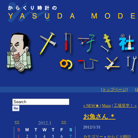
[トップページ]
[
« NEW★
|
Main
|
工場見学！ »
お魚さん ＊
2012.1
<<
>>
2012/1/31
S
M
T
W
T
F
S
1
2
3
4
5
6
7
カテゴリー
»
からくり時計