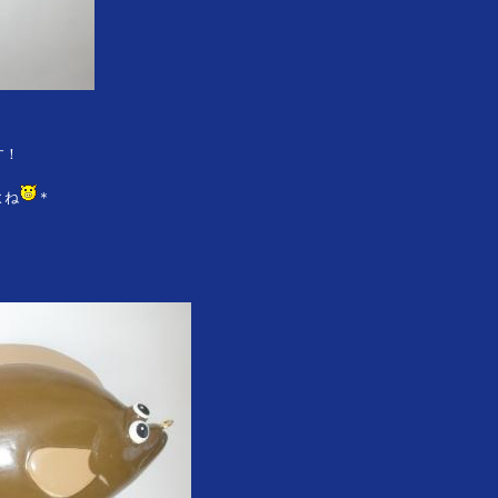
す！
よね
＊