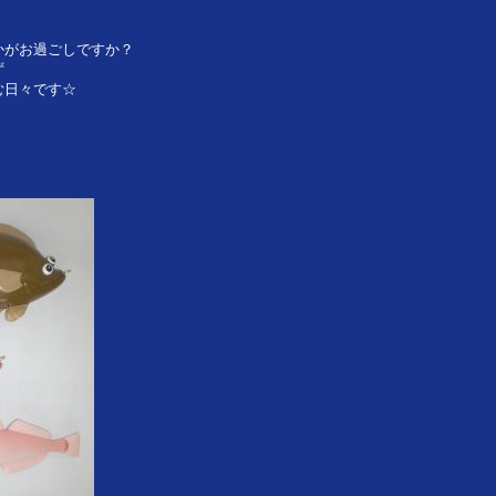
かがお過ごしですか？
ず
む日々です☆