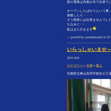
昔の電車は内装が木で出来て
オープンしたばかりという事
体験したり・・・
そう簡単には出来ませんでし
ちなみに･･･
私はまた行きます
— posted by yasudamodel at 1
いらっしゃいませ
2011/6/9
カテゴリー
»
京都
»
職人
京都府立峰山高等学校生が工