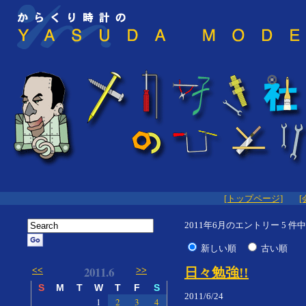
[トップページ]
[
2011年6月のエントリー 5 件中 
新しい順
古い順
2011.6
日々勉強!!
<<
>>
S
M
T
W
T
F
S
2011/6/24
1
2
3
4