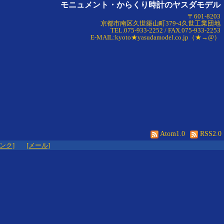
モニュメント・からくり時計のヤスダモデル
〒601-8203
京都市南区久世築山町379-4久世工業団地
TEL.075-933-2252 / FAX.075-933-2253
E-MAIL:kyoto★yasudamodel.co.jp（★→@）
Atom1.0
RSS2.0
リンク]
[メール]