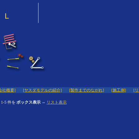
会社概要]
[ヤスダモデルの紹介]
[製作までのながれ]
[施工例]
[
1-5 件を
ボックス表示
⇔
リスト表示