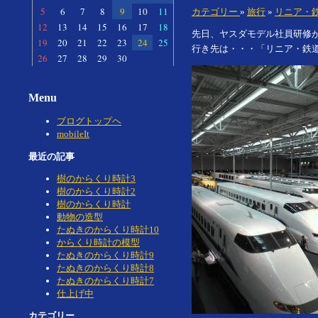
5
6
7
8
9
10
11
カテゴリー
»
旅行
»
リニア・
12
13
14
15
16
17
18
先日、ヤスダモデル社員研修
19
20
21
22
23
24
25
行き先は・・・「リニア・鉄道
26
27
28
29
30
Menu
ブログトップヘ
mobileIt
最近の記事
樹のからくり時計3
樹のからくり時計2
樹のからくり時計
動物の造型
たぬきのからくり時計10
からくり時計の模型
たぬきのからくり時計9
たぬきのからくり時計8
たぬきのからくり時計7
仕上げ中
カテゴリー