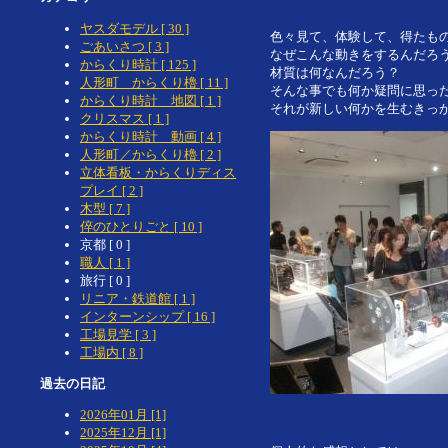
ヤスダモデル [ 30 ]
色々見て、体験して、得たも
ごあいさつ [ 3 ]
なぜこんな動きをするんだろ
からくり時計 [ 125 ]
材質は何なんだろう？
人形町 からくり櫓 [ 11 ]
そんな事でも何か疑問に思っ
からくり時計 地図 [ 1 ]
それが新しい何かを生むきっ
クリスマス [ 1 ]
からくり時計 動画 [ 4 ]
人形町／からくり櫓 [ 2 ]
立体看板・からくりディス
プレイ [ 2 ]
木型 [ 7 ]
倅のひとりごと [ 10 ]
京都 [ 0 ]
職人 [ 1 ]
旅行 [ 0 ]
リニア・鉄道館 [ 1 ]
インターンシップ [ 16 ]
工場見学 [ 3 ]
工場内 [ 8 ]
過去の日記
2026年01月 [1]
2025年12月 [1]