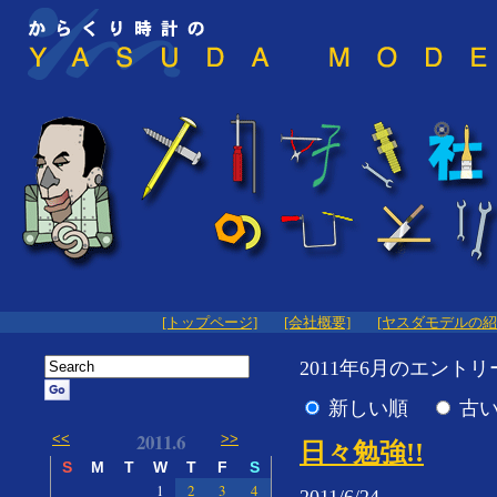
[トップページ]
[会社概要]
[ヤスダモデルの紹
2011年6月のエントリー
新しい順
古
2011.6
<<
>>
日々勉強!!
S
M
T
W
T
F
S
1
2
3
4
2011/6/24