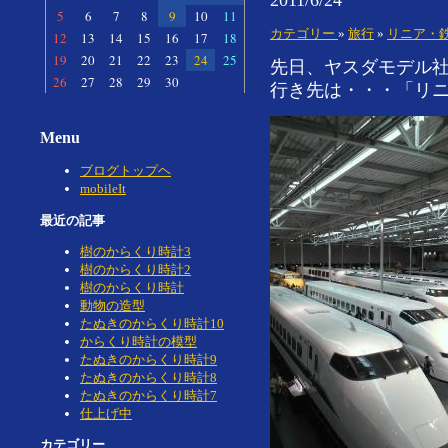
5
6
7
8
9
10
11
カテゴリー
»
旅行
»
リニア・
12
13
14
15
16
17
18
19
20
21
22
23
24
25
先日、ヤスダモデル
26
27
28
29
30
行き先は・・・「リニ
Menu
ブログトップヘ
mobileIt
最近の記事
樹のからくり時計3
樹のからくり時計2
樹のからくり時計
動物の造型
たぬきのからくり時計10
からくり時計の模型
たぬきのからくり時計9
たぬきのからくり時計8
たぬきのからくり時計7
仕上げ中
カテゴリー