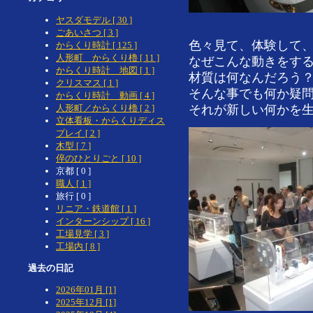
ヤスダモデル [ 30 ]
ごあいさつ [ 3 ]
色々見て、体験して
からくり時計 [ 125 ]
人形町 からくり櫓 [ 11 ]
なぜこんな動きをす
からくり時計 地図 [ 1 ]
材質は何なんだろう
クリスマス [ 1 ]
そんな事でも何か疑
からくり時計 動画 [ 4 ]
人形町／からくり櫓 [ 2 ]
それが新しい何かを
立体看板・からくりディス
プレイ [ 2 ]
木型 [ 7 ]
倅のひとりごと [ 10 ]
京都 [ 0 ]
職人 [ 1 ]
旅行 [ 0 ]
リニア・鉄道館 [ 1 ]
インターンシップ [ 16 ]
工場見学 [ 3 ]
工場内 [ 8 ]
過去の日記
2026年01月 [1]
2025年12月 [1]