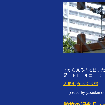
下から見るのとはま
是非ドトールコーヒ
人形町
からくり櫓
— posted by yasudamod
学校の記念品・