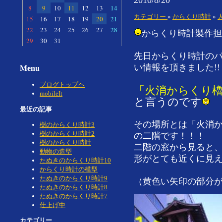
8
9
10
11
12
13
14
カテゴリー
»
からくり時計
»
15
16
17
18
19
20
21
22
23
24
25
26
27
28
からくり時計製作担
29
30
31
先日からくり時計のパ
い情報を頂きました!!
Menu
ブログトップヘ
「火消からくり
mobileIt
と言うのです
最近の記事
その場所とは「火消
樹のからくり時計3
樹のからくり時計2
の二階です！！！
樹のからくり時計
二階の窓から見ると
動物の造型
形がとても近くに見
たぬきのからくり時計10
からくり時計の模型
たぬきのからくり時計9
（黄色い矢印の部分が
たぬきのからくり時計8
たぬきのからくり時計7
仕上げ中
カテゴリー