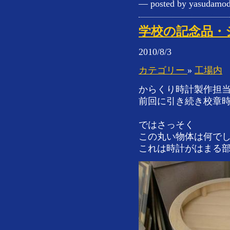
— posted by yasudamod
学校の記念品・
2010/8/3
カテゴリー
»
工場内
からくり時計製作担
前回に引き続き校章
ではさっそく
この丸い物体は何で
これは時計がはまる