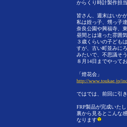
からくり時計製作担
皆さん、週末はいか
私は姪っ子、甥っ子
奈良公園や興福寺、
昼間とは違った雰囲
３歳くらいの子ども
すが、古い町並みに
みたいで、不思議そ
８月14日までやって
「燈花会」
http://www.toukae.jp/in
ではでは、前回に引
FRP製品が完成いた
裏から見るとこんな感
なります