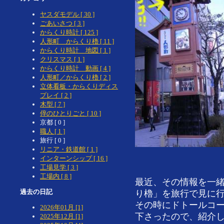
ヤスダモデル [ 30 ]
ごあいさつ [ 3 ]
からくり時計 [ 125 ]
人形町 からくり櫓 [ 11 ]
からくり時計 地図 [ 1 ]
クリスマス [ 1 ]
からくり時計 動画 [ 4 ]
人形町／からくり櫓 [ 2 ]
立体看板・からくりディス
プレイ [ 2 ]
木型 [ 7 ]
倅のひとりごと [ 10 ]
京都 [ 0 ]
職人 [ 1 ]
旅行 [ 0 ]
リニア・鉄道館 [ 1 ]
インターンシップ [ 16 ]
工場見学 [ 3 ]
工場内 [ 8 ]
最近、その情報を一緒
過去の日記
り櫓」を旅行で見に
その時にドトールコ
2026年01月 [1]
下さったので、紹介
2025年12月 [1]