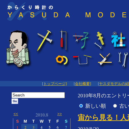
[トップページ]
[会社概要]
[ヤスダモデルの紹
2010年8月のエントリー
新しい順
古
2010.8
<<
>>
宙から見る！
S
M
T
W
T
F
S
1
2
3
4
5
6
7
2010/8/20