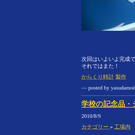
次回はいよいよ完成
それではまた！
からくり時計
製作
— posted by yasudamod
学校の記念品・
2010/8/9
カテゴリー
»
工場内