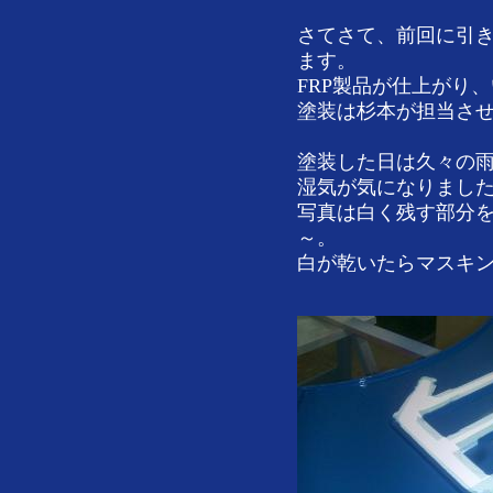
さてさて、前回に引
ます。
FRP製品が仕上がり
塗装は杉本が担当さ
塗装した日は久々の
湿気が気になりまし
写真は白く残す部分
～。
白が乾いたらマスキン