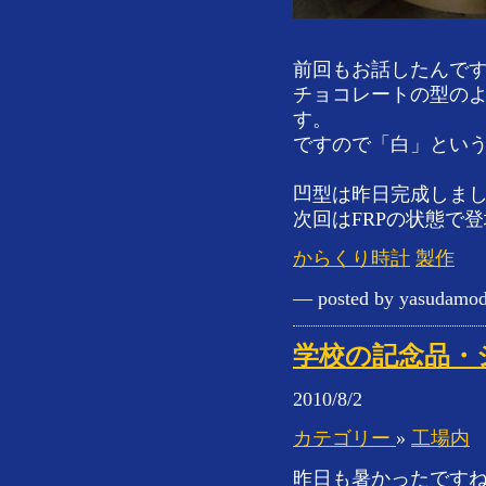
前回もお話したんで
チョコレートの型のよ
す。
ですので「白」とい
凹型は昨日完成しま
次回はFRPの状態で
からくり時計
製作
— posted by yasudamod
学校の記念品・
2010/8/2
カテゴリー
»
工場内
昨日も暑かったです