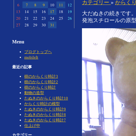
カテゴリー
»
からく
6
7
8
9
10
11
12
13
14
15
16
17
18
19
大だぬきの続きです
20
21
22
23
24
25
26
発泡スチロールの原型
27
28
29
30
31
Menu
ブログトップヘ
mobileIt
最近の記事
樹のからくり時計3
樹のからくり時計2
樹のからくり時計
動物の造型
たぬきのからくり時計10
からくり時計の模型
たぬきのからくり時計9
たぬきのからくり時計8
たぬきのからくり時計7
仕上げ中
カテゴリー