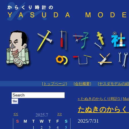
[トップページ]
[会社概要]
[ヤスダモデルの紹
« たぬきのからくり時計5
|
Mai
たぬきのからく
2025.7
<<
>>
2025/7/31
S
M
T
W
T
F
S
1
2
3
4
5