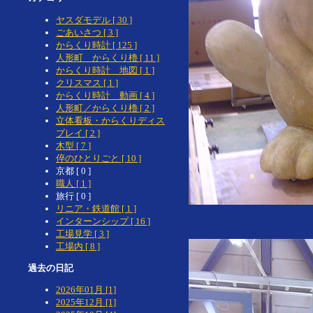
ヤスダモデル [ 30 ]
ごあいさつ [ 3 ]
からくり時計 [ 125 ]
人形町 からくり櫓 [ 11 ]
からくり時計 地図 [ 1 ]
クリスマス [ 1 ]
からくり時計 動画 [ 4 ]
人形町／からくり櫓 [ 2 ]
立体看板・からくりディス
プレイ [ 2 ]
木型 [ 7 ]
倅のひとりごと [ 10 ]
京都 [ 0 ]
職人 [ 1 ]
旅行 [ 0 ]
リニア・鉄道館 [ 1 ]
インターンシップ [ 16 ]
工場見学 [ 3 ]
工場内 [ 8 ]
過去の日記
2026年01月 [1]
2025年12月 [1]