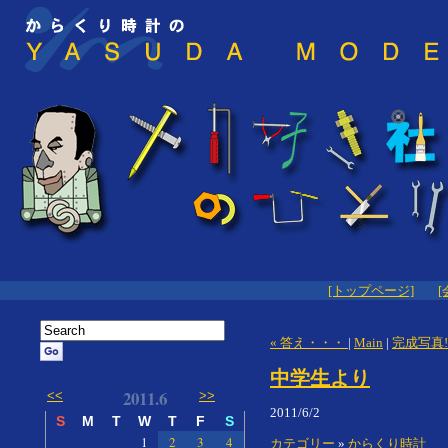
[トップページ]
[
« 答え・・・
|
Main
|
完成写真!!
中学生より
2011.6
<<
>>
2011/6/2
S
M
T
W
T
F
S
1
2
3
4
カテゴリー
»
からくり時計