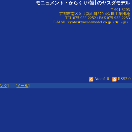
モニュメント・からくり時計のヤスダモデル
〒601-8203
京都市南区久世築山町379-4久世工業団地
TEL.075-933-2252 / FAX.075-933-2253
E-MAIL:kyoto★yasudamodel.co.jp（★→@）
Atom1.0
RSS2.0
リンク]
[メール]