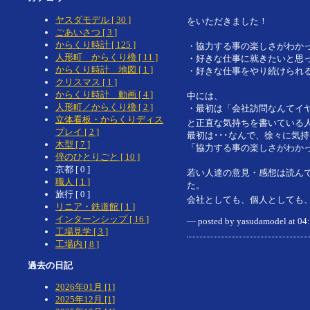
ヤスダモデル [ 30 ]
をいただきました！
ごあいさつ [ 3 ]
からくり時計 [ 125 ]
・協力する事の楽しさがわか
人形町 からくり櫓 [ 11 ]
・好きな仕事に就きたいと思
からくり時計 地図 [ 1 ]
・好きな仕事をやり続けられ
クリスマス [ 1 ]
からくり時計 動画 [ 4 ]
中には、
人形町／からくり櫓 [ 2 ]
・最初は「会社訪問なんてイ
立体看板・からくりディス
と正直な気持ちを書いている人
プレイ [ 2 ]
最初は･･･なんで、徐々に気
木型 [ 7 ]
「協力する事の楽しさがわか
倅のひとりごと [ 10 ]
京都 [ 0 ]
若い人達の意見・感想は読ん
職人 [ 1 ]
た。
旅行 [ 0 ]
会社としても、個人としても
リニア・鉄道館 [ 1 ]
インターンシップ [ 16 ]
— posted by yasudamodel at 0
工場見学 [ 3 ]
工場内 [ 8 ]
過去の日記
2026年01月 [1]
2025年12月 [1]