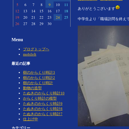
5
6
7
8
9
10
11
ありがとうございます
12
13
14
15
16
17
18
19
20
21
22
23
24
25
中学生より「職場訪問を終え
26
27
28
29
30
Menu
ブログトップヘ
mobileIt
最近の記事
樹のからくり時計3
樹のからくり時計2
樹のからくり時計
動物の造型
たぬきのからくり時計10
からくり時計の模型
たぬきのからくり時計9
たぬきのからくり時計8
たぬきのからくり時計7
仕上げ中
カテゴリー