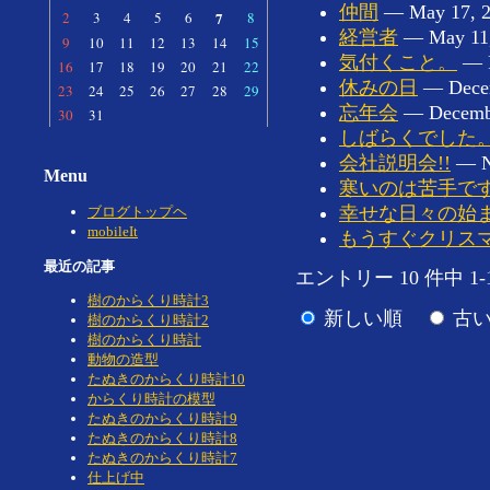
仲間
—
May 17, 
2
3
4
5
6
7
8
経営者
—
May 11
9
10
11
12
13
14
15
気付くこと。
—
16
17
18
19
20
21
22
休みの日
—
Dece
23
24
25
26
27
28
29
忘年会
—
Decemb
30
31
しばらくでした
会社説明会!!
—
Menu
寒いのは苦手で
幸せな日々の始
ブログトップヘ
mobileIt
もうすぐクリス
最近の記事
エントリー 10 件中 1-
樹のからくり時計3
新しい順
古
樹のからくり時計2
樹のからくり時計
動物の造型
たぬきのからくり時計10
からくり時計の模型
たぬきのからくり時計9
たぬきのからくり時計8
たぬきのからくり時計7
仕上げ中