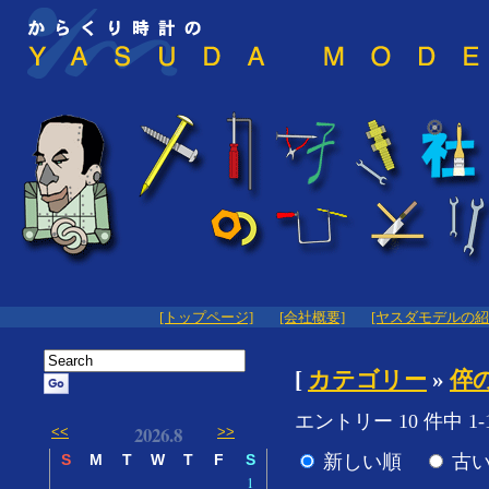
[トップページ]
[会社概要]
[ヤスダモデルの紹
[
カテゴリー
»
倅
エントリー 10 件中 1-
2026.8
<<
>>
新しい順
古
S
M
T
W
T
F
S
1