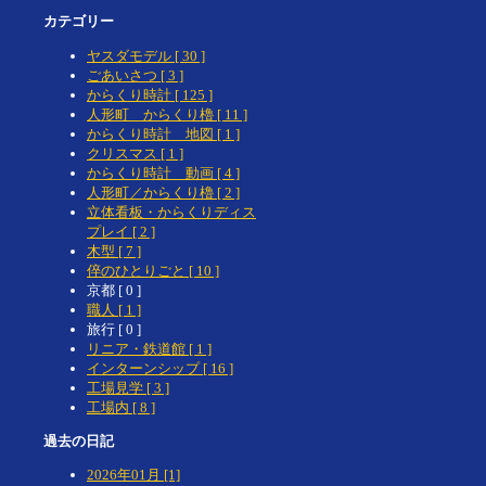
カテゴリー
ヤスダモデル [ 30 ]
ごあいさつ [ 3 ]
からくり時計 [ 125 ]
人形町 からくり櫓 [ 11 ]
からくり時計 地図 [ 1 ]
クリスマス [ 1 ]
からくり時計 動画 [ 4 ]
人形町／からくり櫓 [ 2 ]
立体看板・からくりディス
プレイ [ 2 ]
木型 [ 7 ]
倅のひとりごと [ 10 ]
京都 [ 0 ]
職人 [ 1 ]
旅行 [ 0 ]
リニア・鉄道館 [ 1 ]
インターンシップ [ 16 ]
工場見学 [ 3 ]
工場内 [ 8 ]
過去の日記
2026年01月 [1]